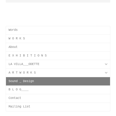
Words
W O R K S
About
E X H I B I T I O N S
LA VILLA___ODETTE
A R T W O R K S
Sound _ Design
B L O G____
Contact
Mailing List