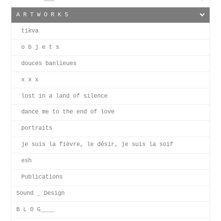
A R T W O R K S
tikva
o b j e t s
douces banlieues
x x x
lost in a land of silence
dance me to the end of love
portraits
je suis la fièvre, le désir, je suis la soif
esh
Publications
Sound _ Design
B L O G____