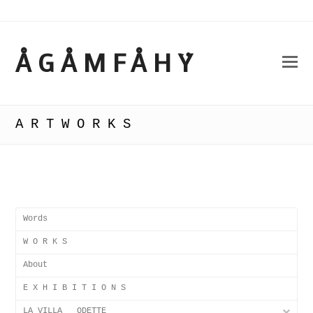
ÅGÅMFÅHŸ
A R T W O R K S
Words
W O R K S
About
E X H I B I T I O N S
LA VILLA___ODETTE